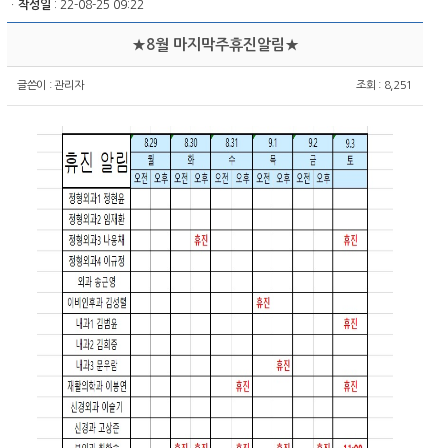
ㆍ
작성일
: 22-08-25 09:22
★8월 마지막주휴진알림★
글쓴이 :
관리자
조회 : 8,251