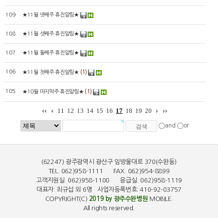
109
★11월 넷째주 휴진알림★
108
★11월 셋째주 휴진알림★
107
★11월 둘째주 휴진알림★
106
(1)
★11월 첫째주 휴진알림★
105
(1)
★10월 마지막주 휴진알림★
11
12
13
14
15
16
17
18
19
20
and
or
(62247) 광주광역시 광산구 임방울대로 370(수완동)
TEL. 062)958-1111 FAX. 062)954-8899
고객지원실. 062)958-1100 응급실. 062)958-1119
대표자: 최규섭 외 6명 사업자등록번호: 410-92-03757
COPYRIGHT(C)
2019 by 광주수완병원
MOBILE.
All rights reserved.