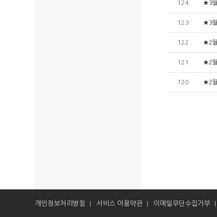
124
★3
123
★3
122
★2
121
★2
120
★2
개인정보처리방침
서비스 이용약관
이메일무단수집거부
|
|