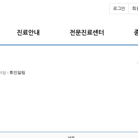
로그인
회
진료안내
전문진료센터
마당 ›
휴진알림