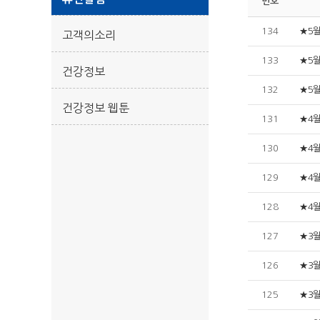
번호
134
★5
고객의소리
133
★5
건강정보
132
★5
건강정보 웹툰
131
★4
130
★4
129
★4
128
★4
127
★3
126
★3
125
★3