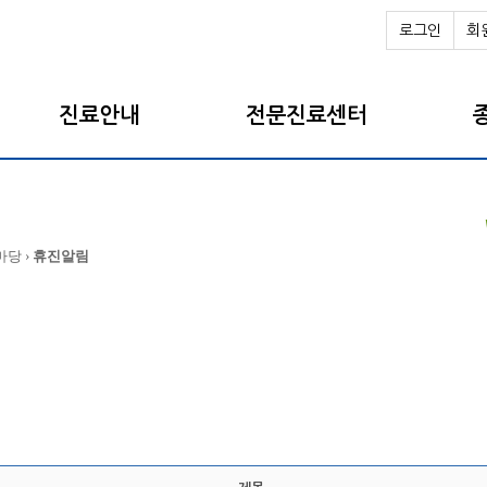
로그인
회
진료안내
전문진료센터
마당 ›
휴진알림