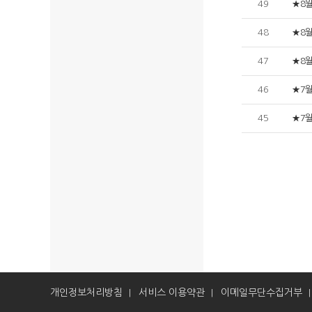
49
★8
48
★8
47
★8
46
★7
45
★7
개인정보처리방침
서비스 이용약관
이메일무단수집거부
|
|