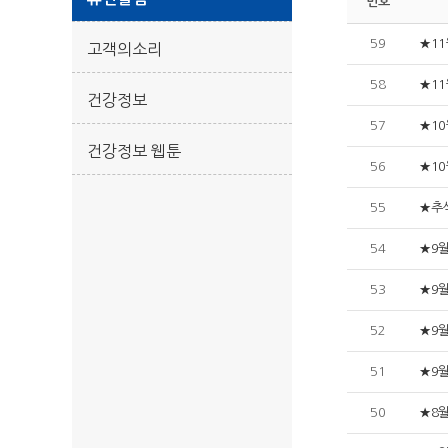
번호
59
★1
고객의소리
58
★1
건강정보
57
★1
건강정보 웹툰
56
★1
55
★추
54
★9
53
★9
52
★9
51
★9
50
★8