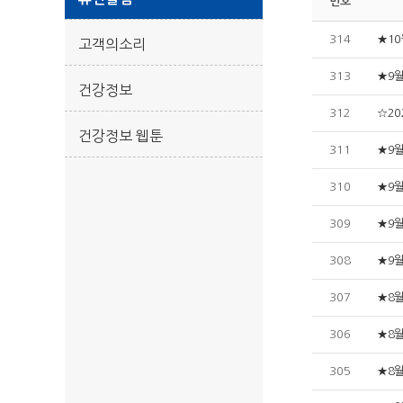
번호
314
★1
고객의소리
313
★9
건강정보
312
☆20
건강정보 웹툰
311
★9
310
★9
309
★9
308
★9
307
★8
306
★8
305
★8