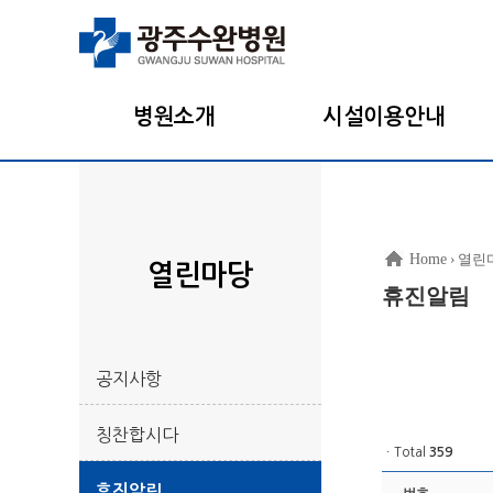
병원소개
시설이용안내
Home
› 열린
열린마당
휴진알림
공지사항
칭찬합시다
ㆍTotal
359
휴진알림