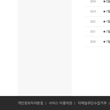
304
★8
303
★7
302
★7
301
★7
300
★7
개인정보처리방침
서비스 이용약관
이메일무단수집거부
|
|