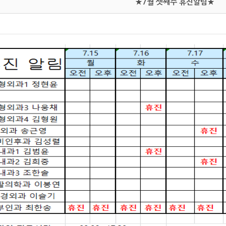
★7월 셋째주 휴진알림★