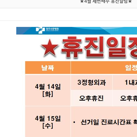
★4월 세번째주 휴진알림★