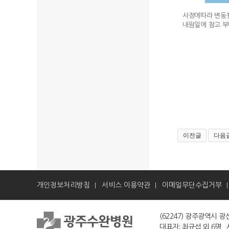
사정에따라 변동될
내원일에 참고 부
이전글
다음
개인정보처리방침
서비스 이용약관
이메일무단수집거부
|
|
(62247) 광주광역시 광산
대표자: 최규섭 외 6명 사