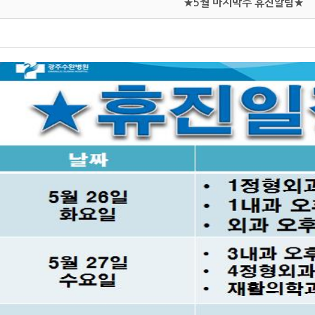
★5월 마지막주 휴진알림★