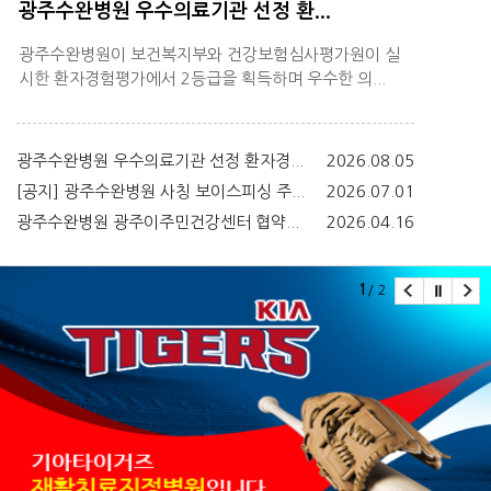
광주수완병원 우수의료기관 선정 환...
광주수완병원이 보건복지부와 건강보험심사평가원이 실
시한 환자경험평가에서 2등급을 획득하며 우수한 의...
광주수완병원 우수의료기관 선정 환자경...
2026.08.05
[공지] 광주수완병원 사칭 보이스피싱 주...
2026.07.01
광주수완병원 광주이주민건강센터 협약...
2026.04.16
1
/ 2